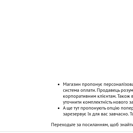
Магазин пропонує персоналізован
система оплати. Продавець розум
корпоративним клієнтам. Також в
уточнити комплектність нового з
А ще тут пропонують опцію попе
зарезервує їх для вас завчасно. Т
Переходьте за посиланням, щоб знайт