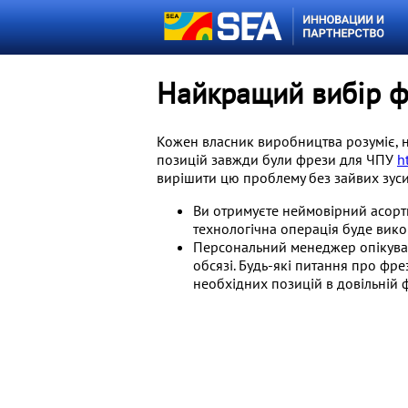
Найкращий вибір ф
Кожен власник виробництва розуміє, н
позицій завжди були фрези для ЧПУ
h
вирішити цю проблему без зайвих зуси
Ви отримуєте неймовірний асорти
технологічна операція буде вик
Персональний менеджер опікуват
обсязі. Будь-які питання про фр
необхідних позицій в довільній ф