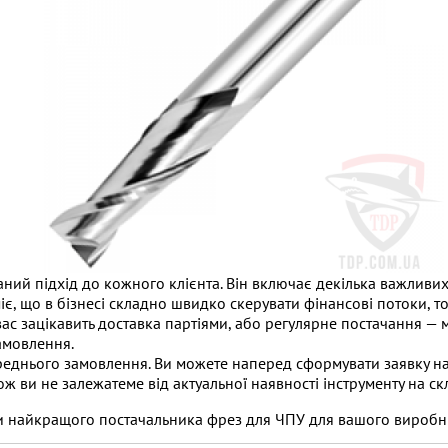
ий підхід до кожного клієнта. Він включає декілька важливих 
іє, що в бізнесі складно швидко скерувати фінансові потоки, т
ас зацікавить доставка партіями, або регулярне постачання — м
амовлення.
реднього замовлення. Ви можете наперед сформувати заявку на
ож ви не залежатеме від актуальної наявності інструменту на скл
и найкращого постачальника фрез для ЧПУ для вашого виробн