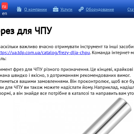
ru
О компании
Услуги
Оборудование
Ста
en
рез для ЧПУ
аскільки важливо вчасно отримувати інструмент та інші засоби
ttps://ua.tdp.com.ua/catalog/frezy-dlja-chpu
. Команда інтернет-
ль:
мент фрез для ЧПУ різного призначення. Це кінцеві, крайкові т
онана швидко і якісно, з дотриманням рекомендованих вимог.
иметься вашими замовленнями. Він проконтролює, щоб все бул
ези для ЧПУ ви також можете надіслати йому. Наприклад, надішл
ормі, а він знайде все потрібне в каталозі та направить вам у