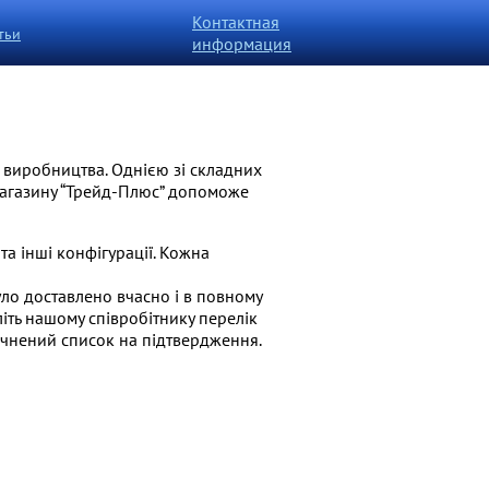
Контактная
тьи
информация
 виробництва. Однією зі складних
магазину “Трейд-Плюс” допоможе
а інші конфігурації. Кожна
о доставлено вчасно і в повному
іть нашому співробітнику перелік
точнений список на підтвердження.