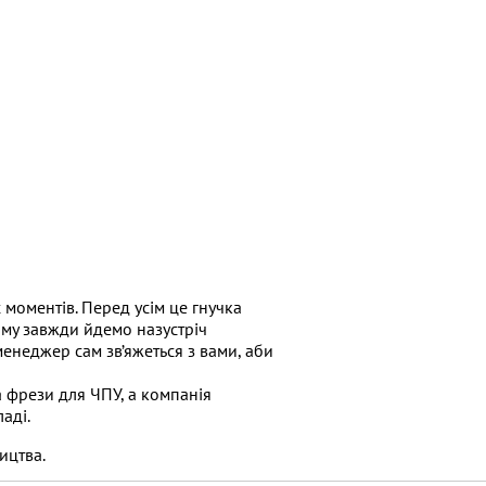
моментів. Перед усім це гнучка
ому завжди йдемо назустріч
енеджер сам зв’яжеться з вами, аби
 фрези для ЧПУ, а компанія
аді.
ицтва.